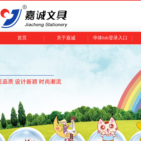
首页
关于嘉诚
华体hth登录入口