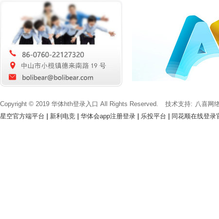
Copyright © 2019 华体hth登录入口 All Rights Reserved.
技术支持:
八喜网
星空官方端平台
|
新利电竞
|
华体会app注册登录
|
乐投平台
|
同花顺在线登录