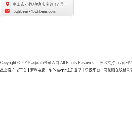
Copyright © 2019 华体hth登录入口 All Rights Reserved.
技术支持:
八喜网
星空官方端平台
|
新利电竞
|
华体会app注册登录
|
乐投平台
|
同花顺在线登录