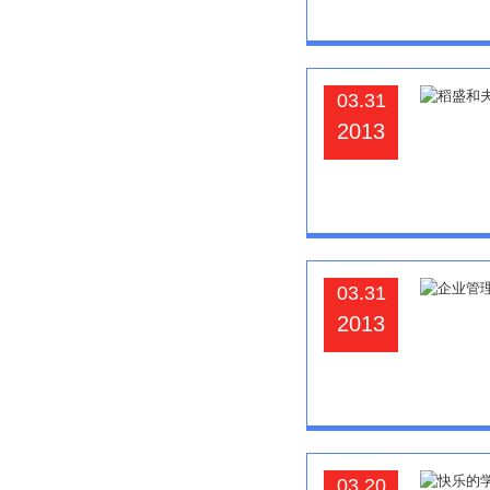
03.31
2013
03.31
2013
03.20