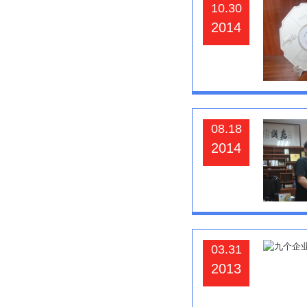
10.30
2014
08.18
2014
03.31
2013