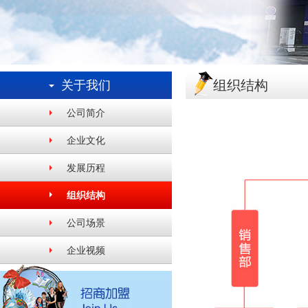
组织结构
关于我们
公司简介
企业文化
发展历程
组织结构
公司场景
企业视频