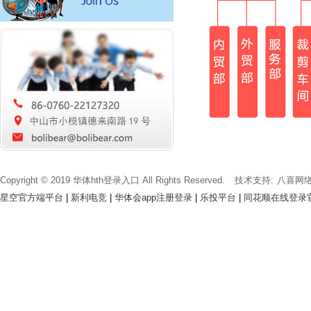
Copyright © 2019 华体hth登录入口 All Rights Reserved.
技术支持:
八喜网
星空官方端平台
|
新利电竞
|
华体会app注册登录
|
乐投平台
|
同花顺在线登录